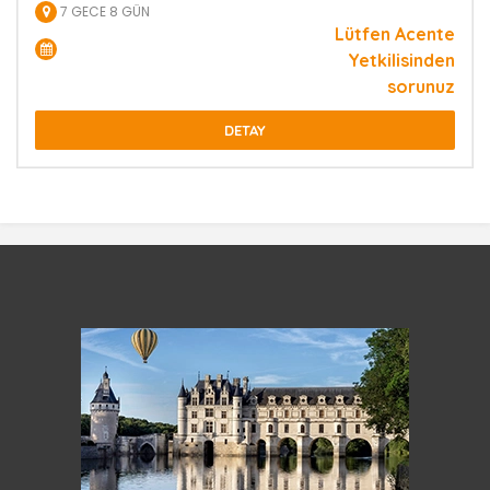
7 GECE 8 GÜN
Lütfen Acente
Yetkilisinden
sorunuz
DETAY