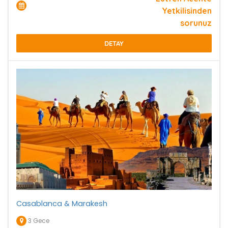
Yetkilisinden
sorunuz
DETAY
Casablanca & Marakesh
3 Gece