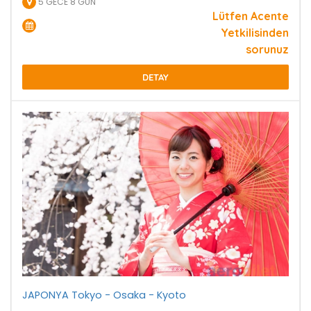
5 GECE 8 GÜN
Lütfen Acente
Yetkilisinden
sorunuz
DETAY
JAPONYA Tokyo - Osaka - Kyoto