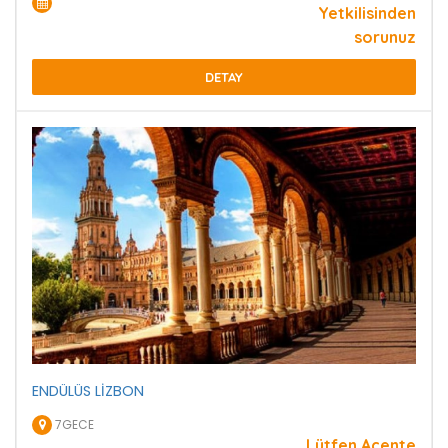
Yetkilisinden
sorunuz
DETAY
ENDÜLÜS LİZBON
7GECE
Lütfen Acente