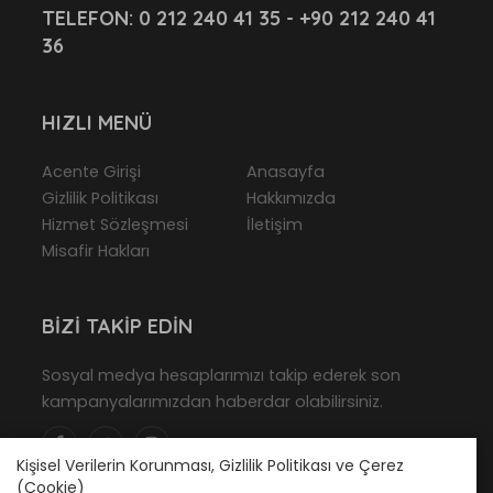
TELEFON:
0 212 240 41 35 - +90 212 240 41
36
HIZLI MENÜ
Acente Girişi
Anasayfa
Gizlilik Politikası
Hakkımızda
Hizmet Sözleşmesi
İletişim
Misafir Hakları
BIZI TAKIP EDIN
Sosyal medya hesaplarımızı takip ederek son
kampanyalarımızdan haberdar olabilirsiniz.
Kişisel Verilerin Korunması, Gizlilik Politikası ve Çerez
(Cookie)