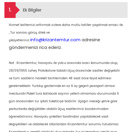
1.
Ek Bilgiler
Hizmet kalitemizi arttırmak sizlere daha mutlu tatiller yaşatmak amacı ile
, Tur sonrası görüş, dilek ve
info@krizantemtur.com
adresine
şikayetlerinizi
göndermenizi rica ederiz.
Not : Krizantemtur, havayolu ile yolcu arasında aracı konumunda olup,
28/09/1955 Lahey Protokolüne tabidir.Uçuş öncesinde saatler değişebilir
ve tüm saatlerin hareket tarihlerinden 48 saat önce teyid edilmesi
gerekmektedir. Yurtdışı gezilerinde en az 6 ay geçerli pasaport olması
mecburidir.Paket tura katılacak sayının yeterli olmaması durumunda 5
gün öncesinden tur iptali tüketiciye bildirilir. Uçağın ineceği şehre göre
parkurlarda değişiklikler olabilir.Uçuş saatlerimizi bürolarımızdan
öğrenebilirsiniz. Havayolu şirketleri tarafından yapılabilecek saat
değişiklikleri ve olabilecek rötarlardan Krizantemtur sorumlu tutulamaz.
Krizantemtur, gerekli gördüğü durumlarda, tur güzergahını içeriği aynı