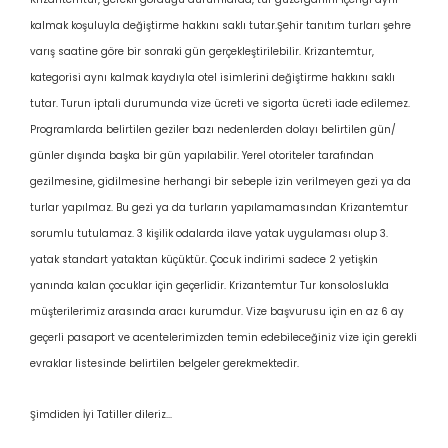
kalmak koşuluyla değiştirme hakkını saklı tutar.Şehir tanıtım turları şehre
varış saatine göre bir sonraki gün gerçekleştirilebilir. Krizantemtur,
kategorisi aynı kalmak kaydıyla otel isimlerini değiştirme hakkını saklı
tutar. Turun iptali durumunda vize ücreti ve sigorta ücreti iade edilemez.
Programlarda belirtilen geziler bazı nedenlerden dolayı belirtilen gün/
günler dışında başka bir gün yapılabilir. Yerel otoriteler tarafından
gezilmesine, gidilmesine herhangi bir sebeple izin verilmeyen gezi ya da
turlar yapılmaz. Bu gezi ya da turların yapılamamasından Krizantemtur
sorumlu tutulamaz. 3 kişilik odalarda ilave yatak uygulaması olup 3.
yatak standart yataktan küçüktür. Çocuk indirimi sadece 2 yetişkin
yanında kalan çocuklar için geçerlidir. Krizantemtur Tur konsoloslukla
müşterilerimiz arasında aracı kurumdur. Vize başvurusu için en az 6 ay
geçerli pasaport ve acentelerimizden temin edebileceğiniz vize için gerekli
evraklar listesinde belirtilen belgeler gerekmektedir.
Şimdiden İyi Tatiller dileriz...