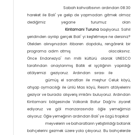
Sabah kahvaltısının ardından 08:30
hareket ile Bali' ye gelip de yapmadan gitmek olmaz
dediğimiz yegane turumuz olan
Kintamani Turuna
başlıyoruz. Sahil
şeridinden ayrılıp gerçek Bali' yi keşfetmeye ne dersiniz?
Otelden alınışınızdan itibaren dopdolu, rengârenk bir
programa adım atmış
olacaksınız.
Önce Endonezya' nın milli kültürü olarak UNESCO
tarafından onaylanmış Batik el işçiliğinin yapıldığı
atölyemizi geziyoruz. Ardından sırası ile
gümüş el sanatları ile meşhur Celuk köyü,
ahşap oymacılığı ile ünlü Mas köyü, Resim atölyelerini
geziyor ve burada alışveriş imkânı buluyoruz. Ardından
Kintamani bölgesinde Volkanik Batur Dağı’nı ziyaret
ediyoruz ve göl manzarasında öğle yemeğimizi
alıyoruz. Öğle yemeğinin ardından Bali' ye özgü tropikal
meyvelerin ve baharatların yetiştirildiği botanik
bahçelerini gezmek üzere yola çıkıyoruz. Bu bahçelerde