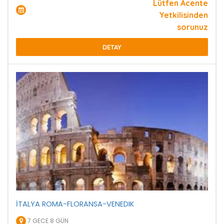
Lütfen Acente
Yetkilisinden
sorunuz
DETAY
İTALYA ROMA-FLORANSA-VENEDIK
7 GECE 8 GÜN