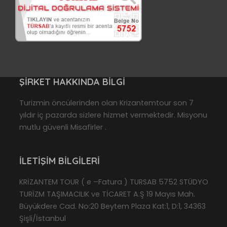
ŞIRKET HAKKINDA BILGI
Turizmin öncülerinden olan Krizantemtour son 7
yıldır iç pazarda sizlere hizmet vermektedir. Misyonu
mutlu güvenli Misafirler .
İLETIŞIM BILGILERI
KRİZANTEM TOUR ( e –Fatura ) TURSAB 5752 STÜDYO
TURİZM TAŞIMACILIK ve TİCARET A.Ş 19 Mayıs Mah.
Büyükdere Cad. No:20 Beytem Plaza Kat:1, D:1, 34363
Şişli/İstanbul